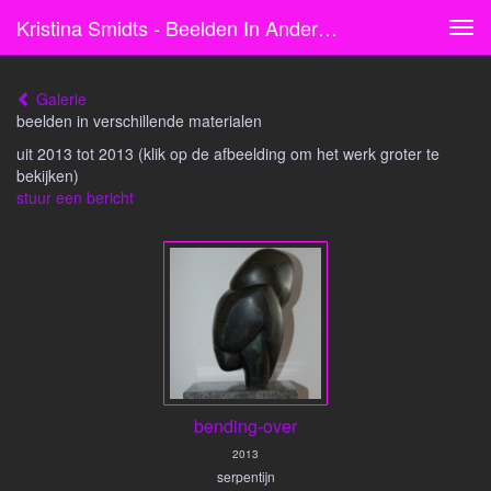
Kristina Smidts - Beelden In Andere Materilaen
Tog
navi
Galerie
beelden in verschillende materialen
uit 2013 tot 2013
(klik op de afbeelding om het werk groter te
bekijken)
stuur een bericht
bending-over
2013
serpentijn