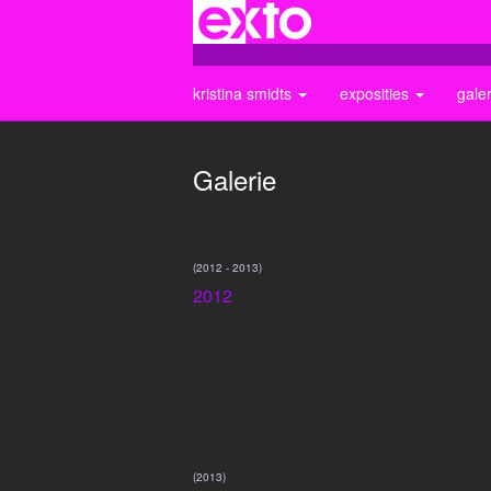
kristina smidts
exposities
gale
Galerie
(2012 - 2013)
2012
(2013)