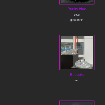
Punky blue
2022
glas en tin
Bubbels
2021